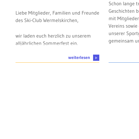
Schon lange tr
Geschichten be
Liebe Mitglieder, Familien und Freunde
mit Mitgliede
des Ski-Club Wermelskirchen,
Vereins sowie
unserer Spor
wir laden euch herzlich zu unserem
gemeinsam u
alljährlichen Sommerfest ein.
Gemeinsam möchten wir einen
weiterlesen
schönen Nachmittag mit Spiel, Spaß
und gemütlichem Beisammensein
verbringen.