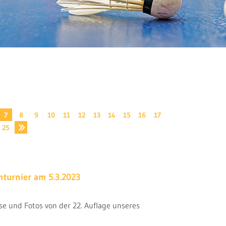
7
8
9
10
11
12
13
14
15
16
17
25
turnier am 5.3.2023
sse und Fotos von der 22. Auflage unseres