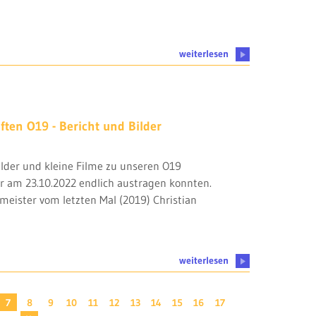
weiterlesen
ften O19 - Bericht und Bilder
Bilder und kleine Filme zu unseren O19
ir am 23.10.2022 endlich austragen konnten.
meister vom letzten Mal (2019) Christian
weiterlesen
7
8
9
10
11
12
13
14
15
16
17