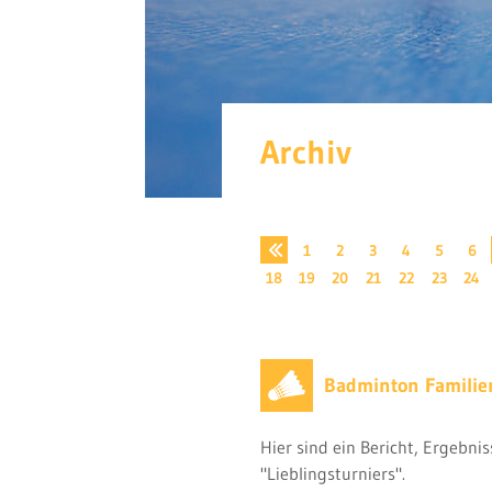
Archiv
1
2
3
4
5
6
18
19
20
21
22
23
24
Badminton Familien
Hier sind ein Bericht, Ergebni
"Lieblingsturniers".