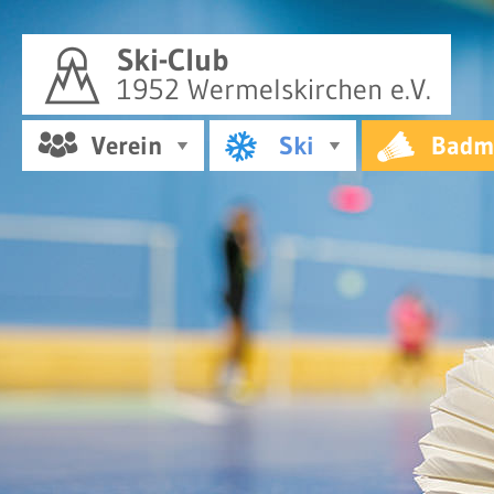
Ski-Club
1952 Wermelskirchen e.V.
Verein
Ski
Badm