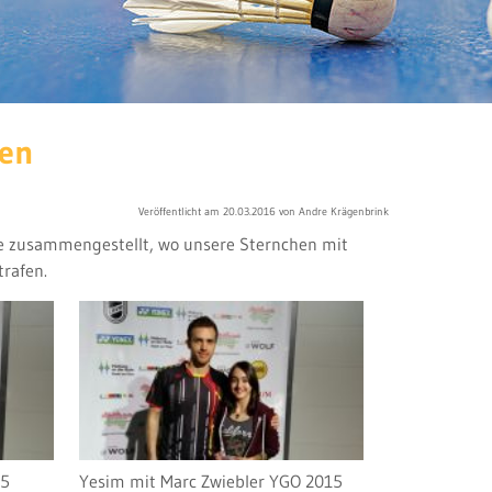
hen
Veröffentlicht am 20.03.2016 von Andre Krägenbrink
ie zusammengestellt, wo unsere Sternchen mit
rafen.
15
Yesim mit Marc Zwiebler YGO 2015