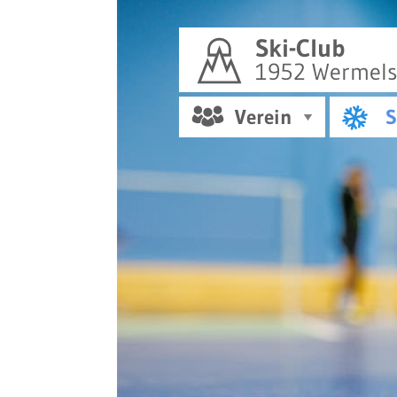
Ski-Club
1952 Wermelsk
Verein
S